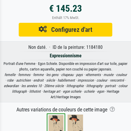
€ 145.23
Enthält 17% MwSt.
Configurez d'art
Non daté. · ID de la peinture: 1184180
Expressionnisme
Portrait d'une Femme · Egon Schiele. Disponible en impression d'art sur toile, papier
photo, carton aquarelle, papier non couché ou papier japonais.
femelle ·
femmes ·
femme ·
les gens ·
chapeau ·
pays ·
vêtements ·
musée ·
couleur
·
robe ·
autrichien ·
endroit ·
siècle ·
habillement ·
impression ·
couleur ·
rencontré ·
edwardian ·
les années 10 ·
20ème siècle ·
lithographie ·
lithography ·
portrait ·
colour
lithograph ·
lithotint ·
heritage art ·
egon schiele ·
schiele ·
egon
· Heritage
Art/Heritage Images
Autres variations de couleurs de cette image