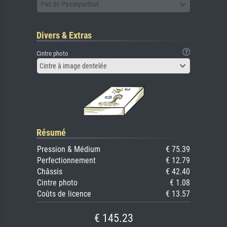
Pas de Passepartout
Divers & Extras
Cintre photo
Cintre à image dentelée
Résumé
Pression & Médium
€ 75.39
Perfectionnement
€ 12.79
Châssis
€ 42.40
Cintre photo
€ 1.08
Coûts de licence
€ 13.57
€ 145.23