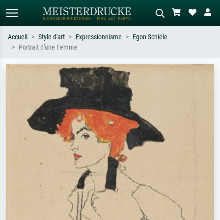
Accueil
Style d'art
Expressionnisme
Egon Schiele
Portrait d'une Femme
Recherche standard
Recherche d'images IA
Recherchez par artiste, titre ou style –
Décrivez la scène – ex. prairie verte,
ex. Monet, Nuit étoilée,
abstrait avec beaucoup de rouge,
impressionnisme, vague de Hokusai,
tableau sombre, nu debout près d'un
nu.
arbre.