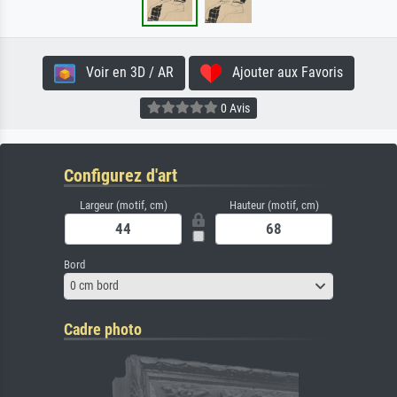
Voir en 3D / AR
Ajouter aux Favoris
0 Avis
Configurez d'art
Largeur (motif, cm)
Hauteur (motif, cm)
Bord
0 cm bord
Cadre photo