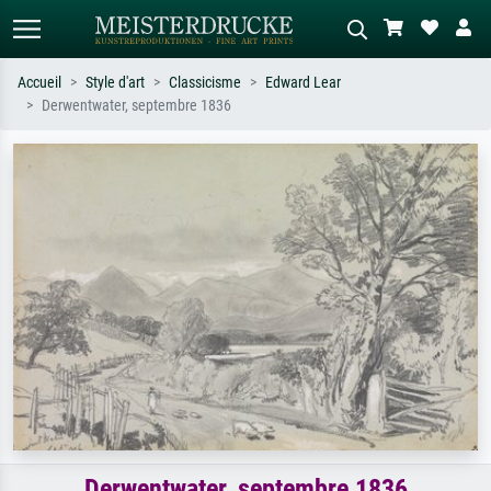
Accueil
Style d'art
Classicisme
Edward Lear
Derwentwater, septembre 1836
Recherche standard
Recherche d'images IA
Recherchez par artiste, titre ou style –
Décrivez la scène – ex. prairie verte,
ex. Monet, Nuit étoilée,
abstrait avec beaucoup de rouge,
impressionnisme, vague de Hokusai,
tableau sombre, nu debout près d'un
nu.
arbre.
Derwentwater, septembre 1836