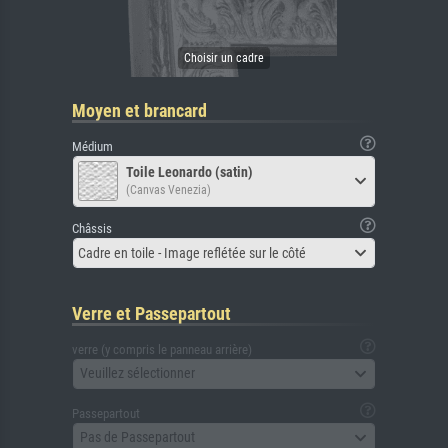
Moyen et brancard
Médium
Toile Leonardo (satin)
(Canvas Venezia)
Châssis
Cadre en toile - Image reflétée sur le côté
Verre et Passepartout
verre (y compris le panneau arrière)
Veuillez sélectionner
Passepartout
Pas de Passepartout