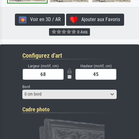
Voir en 3D / AR
Ajouter aux Favoris
0 Avis
Configurez d'art
Largeur (motif, cm)
Hauteur (motif, cm)
Bord
0 cm bord
Cadre photo