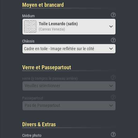
Moyen et brancard
Médium
Toile Leonardo (satin)
(Canvas Venezia)
Châssis
Cadre en toile - Image reflétée sur le côté
Verre et Passepartout
verre (y compris le panneau arrière)
Veuillez sélectionner
Passepartout
Pas de Passepartout
Divers & Extras
Cintre photo