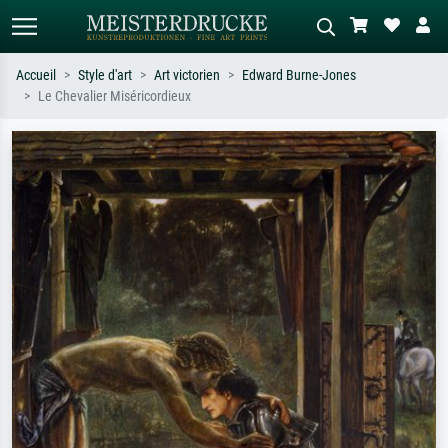
Accueil
Style d'art
Art victorien
Edward Burne-Jones
Le Chevalier Miséricordieux
Recherche standard
Recherche d'images IA
Recherchez par artiste, titre ou style –
Décrivez la scène – ex. prairie verte,
ex. Monet, Nuit étoilée,
abstrait avec beaucoup de rouge,
impressionnisme, vague de Hokusai,
tableau sombre, nu debout près d'un
nu.
arbre.