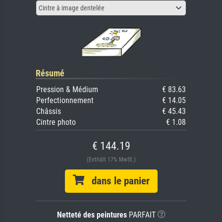
Cintre à image dentelée
Résumé
Pression & Médium
€ 83.63
Perfectionnement
€ 14.05
Châssis
€ 45.43
Cintre photo
€ 1.08
€ 144.19
(Enthält 17% MwSt.)
dans le panier
Netteté des peintures
PARFAIT