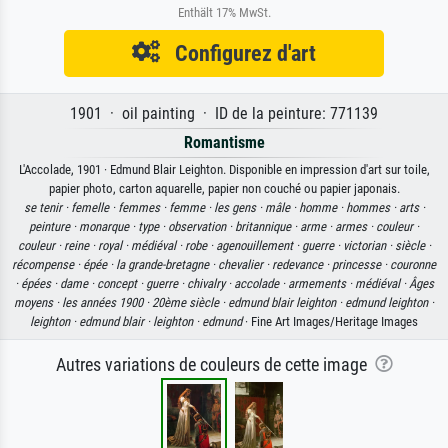
Enthält 17% MwSt.
Configurez d'art
1901 · oil painting · ID de la peinture: 771139
Romantisme
L'Accolade, 1901 · Edmund Blair Leighton. Disponible en impression d'art sur toile,
papier photo, carton aquarelle, papier non couché ou papier japonais.
se tenir ·
femelle ·
femmes ·
femme ·
les gens ·
mâle ·
homme ·
hommes ·
arts ·
peinture ·
monarque ·
type ·
observation ·
britannique ·
arme ·
armes ·
couleur ·
couleur ·
reine ·
royal ·
médiéval ·
robe ·
agenouillement ·
guerre ·
victorian ·
siècle ·
récompense ·
épée ·
la grande-bretagne ·
chevalier ·
redevance ·
princesse ·
couronne
·
épées ·
dame ·
concept ·
guerre ·
chivalry ·
accolade ·
armements ·
médiéval ·
Âges
moyens ·
les années 1900 ·
20ème siècle ·
edmund blair leighton ·
edmund leighton ·
leighton ·
edmund blair ·
leighton ·
edmund
· Fine Art Images/Heritage Images
Autres variations de couleurs de cette image