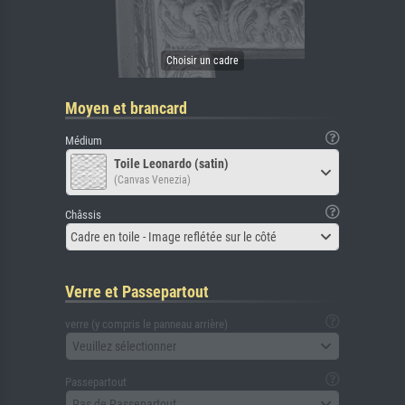
Moyen et brancard
Médium
Toile Leonardo (satin)
(Canvas Venezia)
Châssis
Cadre en toile - Image reflétée sur le côté
Verre et Passepartout
verre (y compris le panneau arrière)
Veuillez sélectionner
Passepartout
Pas de Passepartout