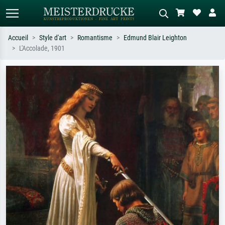
Accueil
Style d'art
Romantisme
Edmund Blair Leighton
L'Accolade, 1901
Recherche standard
Recherche d'images IA
Recherchez par artiste, titre ou style –
Décrivez la scène – ex. prairie verte,
ex. Monet, Nuit étoilée,
abstrait avec beaucoup de rouge,
impressionnisme, vague de Hokusai,
tableau sombre, nu debout près d'un
nu.
arbre.