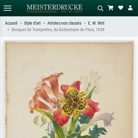
Accueil
Style d'art
Artistes non classés
E. W. Wirt
Bouquet de Trompettes, du Dictionnaire de Flora, 1838
Recherche standard
Recherche d'images IA
Recherchez par artiste, titre ou style –
Décrivez la scène – ex. prairie verte,
ex. Monet, Nuit étoilée,
abstrait avec beaucoup de rouge,
impressionnisme, vague de Hokusai,
tableau sombre, nu debout près d'un
nu.
arbre.