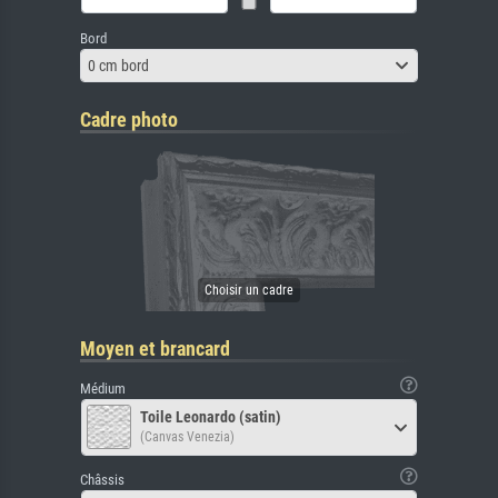
Bord
0 cm bord
Cadre photo
Moyen et brancard
Médium
Toile Leonardo (satin)
(Canvas Venezia)
Châssis