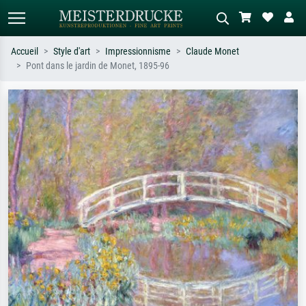
Accueil
Style d'art
Impressionnisme
Claude Monet
Pont dans le jardin de Monet, 1895-96
Recherche standard
Recherche d'images IA
Recherchez par artiste, titre ou style –
Décrivez la scène – ex. prairie verte,
ex. Monet, Nuit étoilée,
abstrait avec beaucoup de rouge,
impressionnisme, vague de Hokusai,
tableau sombre, nu debout près d'un
nu.
arbre.