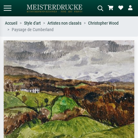
Accueil
Style d'art
Artistes non classés
Christopher Wood
Paysage de Cumberland
Recherche standard
Recherche d'images IA
Recherchez par artiste, titre ou style –
Décrivez la scène – ex. prairie verte,
ex. Monet, Nuit étoilée,
abstrait avec beaucoup de rouge,
impressionnisme, vague de Hokusai,
tableau sombre, nu debout près d'un
nu.
arbre.