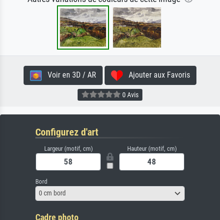
Voir en 3D / AR
Ajouter aux Favoris
0 Avis
Configurez d'art
Largeur (motif, cm)
Hauteur (motif, cm)
Bord
0 cm bord
Cadre photo