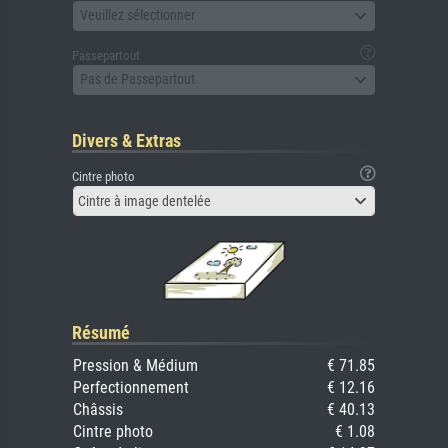
Veuillez sélectionner
Passepartout
Pas de Passepartout
Divers & Extras
Cintre photo
Cintre à image dentelée
Résumé
Pression & Médium
€ 71.85
Perfectionnement
€ 12.16
Châssis
€ 40.13
Cintre photo
€ 1.08