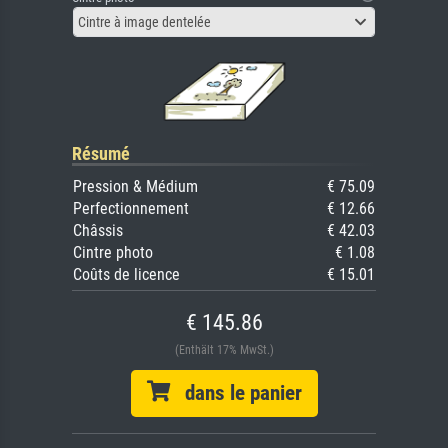
Cintre à image dentelée
Résumé
Pression & Médium
€ 75.09
Perfectionnement
€ 12.66
Châssis
€ 42.03
Cintre photo
€ 1.08
Coûts de licence
€ 15.01
€ 145.86
(Enthält 17% MwSt.)
dans le panier