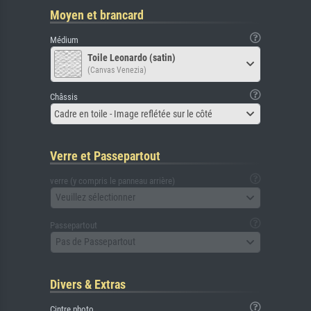
Moyen et brancard
Médium
Toile Leonardo (satin)
(Canvas Venezia)
Châssis
Cadre en toile - Image reflétée sur le côté
Verre et Passepartout
verre (y compris le panneau arrière)
Veuillez sélectionner
Passepartout
Pas de Passepartout
Divers & Extras
Cintre photo