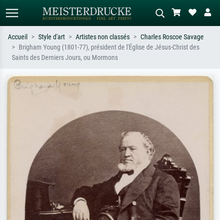
Accueil
Style d'art
Artistes non classés
Charles Roscoe Savage
Brigham Young (1801-77), président de l'Église de Jésus-Christ des
Recherche standard
Recherche d'images IA
Saints des Derniers Jours, ou Mormons
Recherchez par artiste, titre ou style –
Décrivez la scène – ex. prairie verte,
ex. Monet, Nuit étoilée,
abstrait avec beaucoup de rouge,
impressionnisme, vague de Hokusai,
tableau sombre, nu debout près d'un
nu.
arbre.