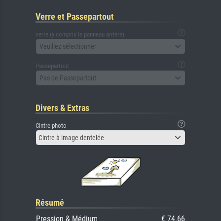
Verre et Passepartout
verre (y compris le panneau arrière)
Veuillez sélectionner
Passepartout
Pas de Passepartout
Divers & Extras
Cintre photo
Cintre à image dentelée
Résumé
Pression & Médium
€ 74.66