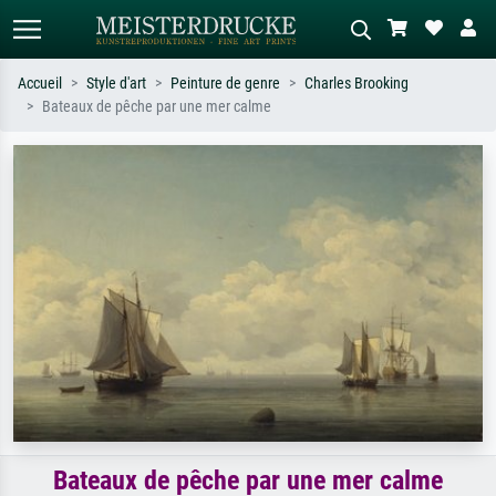
Accueil
Style d'art
Peinture de genre
Charles Brooking
Bateaux de pêche par une mer calme
Recherche standard
Recherche d'images IA
Recherchez par artiste, titre ou style –
Décrivez la scène – ex. prairie verte,
ex. Monet, Nuit étoilée,
abstrait avec beaucoup de rouge,
impressionnisme, vague de Hokusai,
tableau sombre, nu debout près d'un
nu.
arbre.
Bateaux de pêche par une mer calme