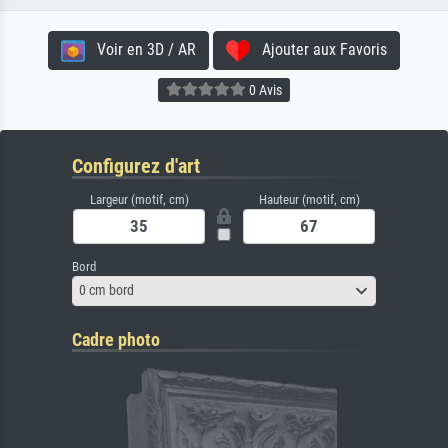
Voir en 3D / AR
Ajouter aux Favoris
0 Avis
Configurez d'art
Largeur (motif, cm)
Hauteur (motif, cm)
Bord
0 cm bord
Cadre photo