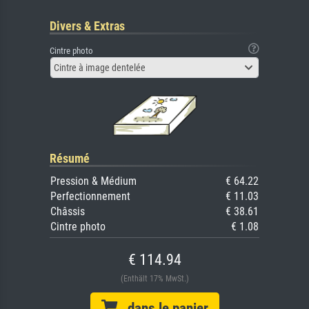
Divers & Extras
Cintre photo
Cintre à image dentelée
Résumé
Pression & Médium
€ 64.22
Perfectionnement
€ 11.03
Châssis
€ 38.61
Cintre photo
€ 1.08
€ 114.94
(Enthält 17% MwSt.)
dans le panier