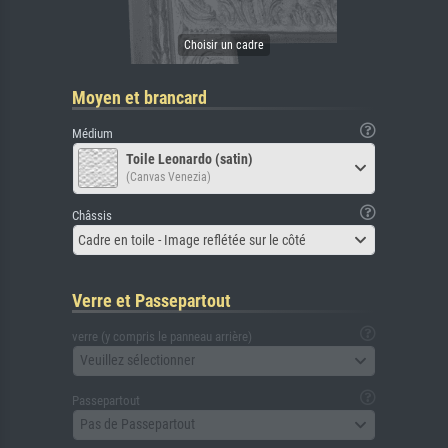
Moyen et brancard
Médium
Toile Leonardo (satin)
(Canvas Venezia)
Châssis
Cadre en toile - Image reflétée sur le côté
Verre et Passepartout
verre (y compris le panneau arrière)
Veuillez sélectionner
Passepartout
Pas de Passepartout