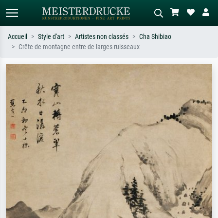
Accueil
Style d'art
Artistes non classés
Cha Shibiao
Crête de montagne entre de larges ruisseaux
Recherche standard
Recherche d'images IA
Recherchez par artiste, titre ou style –
Décrivez la scène – ex. prairie verte,
ex. Monet, Nuit étoilée,
abstrait avec beaucoup de rouge,
impressionnisme, vague de Hokusai,
tableau sombre, nu debout près d'un
nu.
arbre.