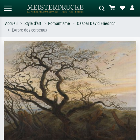
Accueil
Style d'art
Romantisme
Caspar David Friedrich
L'Arbre des corbeaux
Recherche standard
Recherche d'images IA
Recherchez par artiste, titre ou style –
Décrivez la scène – ex. prairie verte,
ex. Monet, Nuit étoilée,
abstrait avec beaucoup de rouge,
impressionnisme, vague de Hokusai,
tableau sombre, nu debout près d'un
nu.
arbre.