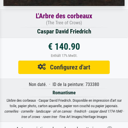
L'Arbre des corbeaux
(The Tree of Crows)
Caspar David Friedrich
€ 140.90
Enthält 17% MwSt.
Configurez d'art
Non daté. · ID de la peinture: 733380
Romantisme
L'Arbre des corbeaux · Caspar David Friedrich. Disponible en impression d'art sur
toile, papier photo, carton aquarelle, papier non couché ou papier japonais.
corneilles ·
corneille ·
landscape ·
oil on canvas ·
friedrich ·
caspar david 1774-1840 ·
tree of crows ·
raven tree
· Fine Art Images/Heritage Images