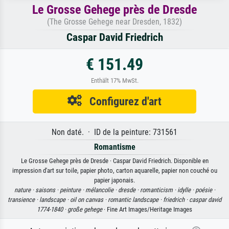
Le Grosse Gehege près de Dresde
(The Grosse Gehege near Dresden, 1832)
Caspar David Friedrich
€ 151.49
Enthält 17% MwSt.
Configurez d'art
Non daté. · ID de la peinture: 731561
Romantisme
Le Grosse Gehege près de Dresde · Caspar David Friedrich. Disponible en
impression d'art sur toile, papier photo, carton aquarelle, papier non couché ou
papier japonais.
nature ·
saisons ·
peinture ·
mélancolie ·
dresde ·
romanticism ·
idylle ·
poésie ·
transience ·
landscape ·
oil on canvas ·
romantic landscape ·
friedrich ·
caspar david
1774-1840 ·
große gehege
· Fine Art Images/Heritage Images