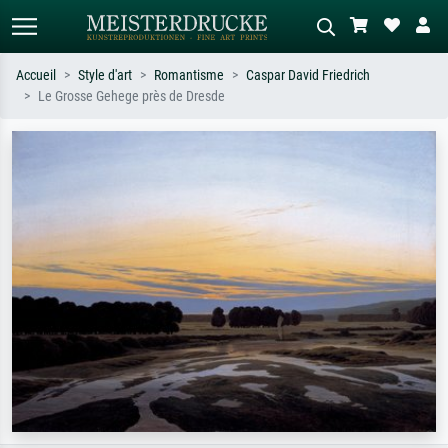
Accueil
Style d'art
Romantisme
Caspar David Friedrich
Le Grosse Gehege près de Dresde
Recherche standard
Recherche d'images IA
Recherchez par artiste, titre ou style –
Décrivez la scène – ex. prairie verte,
ex. Monet, Nuit étoilée,
abstrait avec beaucoup de rouge,
impressionnisme, vague de Hokusai,
tableau sombre, nu debout près d'un
nu.
arbre.