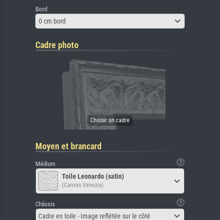
Bord
0 cm bord
Cadre photo
Moyen et brancard
Médium
Toile Leonardo (satin)
(Canvas Venezia)
Châssis
Cadre en toile - Image reflétée sur le côté