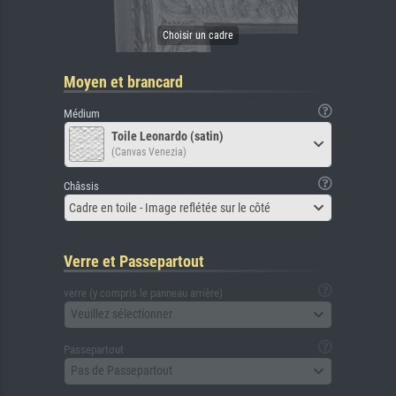
Moyen et brancard
Médium
Toile Leonardo (satin)
(Canvas Venezia)
Châssis
Cadre en toile - Image reflétée sur le côté
Verre et Passepartout
verre (y compris le panneau arrière)
Veuillez sélectionner
Passepartout
Pas de Passepartout