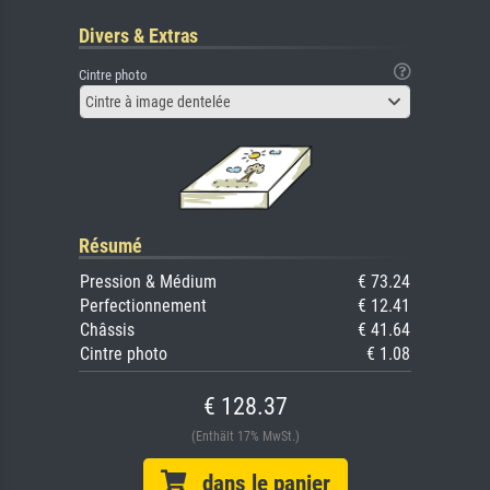
Divers & Extras
Cintre photo
Cintre à image dentelée
Résumé
Pression & Médium
€ 73.24
Perfectionnement
€ 12.41
Châssis
€ 41.64
Cintre photo
€ 1.08
€ 128.37
(Enthält 17% MwSt.)
dans le panier