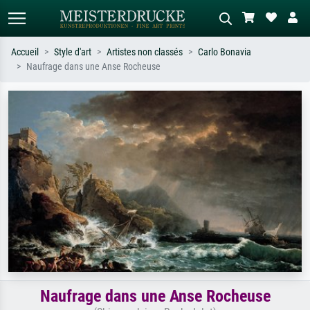
Accueil
Style d'art
Artistes non classés
Carlo Bonavia
Naufrage dans une Anse Rocheuse
Recherche standard
Recherche d'images IA
Recherchez par artiste, titre ou style –
Décrivez la scène – ex. prairie verte,
ex. Monet, Nuit étoilée,
abstrait avec beaucoup de rouge,
impressionnisme, vague de Hokusai,
tableau sombre, nu debout près d'un
nu.
arbre.
Naufrage dans une Anse Rocheuse