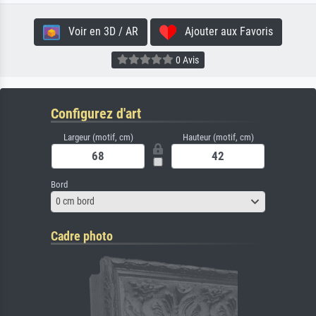
Voir en 3D / AR
Ajouter aux Favoris
0 Avis
Configurez d'art
Largeur (motif, cm)
Hauteur (motif, cm)
Bord
0 cm bord
Cadre photo