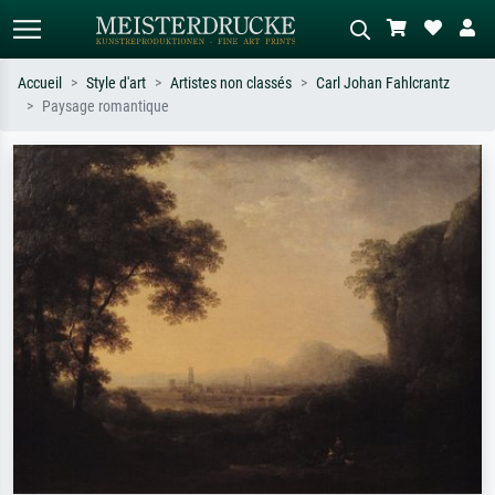
Accueil
Style d'art
Artistes non classés
Carl Johan Fahlcrantz
Paysage romantique
Recherche standard
Recherche d'images IA
Recherchez par artiste, titre ou style –
Décrivez la scène – ex. prairie verte,
ex. Monet, Nuit étoilée,
abstrait avec beaucoup de rouge,
impressionnisme, vague de Hokusai,
tableau sombre, nu debout près d'un
nu.
arbre.