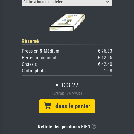
Cintre à image dentelée
Résumé
Pression & Médium
€ 76.83
Perfectionnement
€ 12.96
Châssis
€ 42.40
Cintre photo
€ 1.08
€ 133.27
(Enthält 17% MwSt.)
dans le panier
Netteté des peintures
BIEN