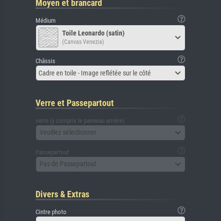
Moyen et brancard
Médium
Toile Leonardo (satin)
(Canvas Venezia)
Châssis
Cadre en toile - Image reflétée sur le côté
Verre et Passepartout
verre (y compris le panneau arrière)
Veuillez sélectionner
Passepartout
Pas de Passepartout
Divers & Extras
Cintre photo