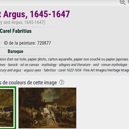
t Argus, 1645-1647
y and Argus, 1645-1647)
Carel Fabritius
· ID de la peinture: 720877
Baroque
ion d'art sur toile, papier photo, carton aquarelle, papier non couché ou papier japonais.
mes ·
barock ·
oil on canvas ·
mythology ·
allegory and literature ·
ovid ·
roman mythologie 
cury and argus ·
arguss eyes ·
fabritius ·
carel 1622-1654
· Fine Art Images/Heritage Imag
ns de couleurs de cette image