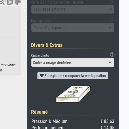
verre (y compris le panneau arrière)
Veuillez sélectionner
Passepartout
Pas de Passepartout
Divers & Extras
Cintre photo
Cintre à image dentelée
·
mercurius ·
es
Enregistrer / comparer la configuration
Résumé
Pression & Médium
€ 83.63
Perfectionnement
€ 14.05