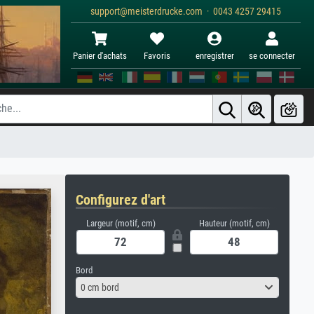
support@meisterdrucke.com · 0043 4257 29415
Panier d'achats
Favoris
enregistrer
se connecter
Configurez d'art
Largeur (motif, cm)
Hauteur (motif, cm)
Bord
0 cm bord