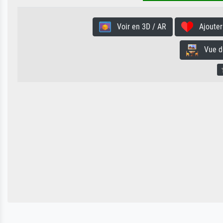
Voir en 3D / AR
Ajouter 
Vue de 