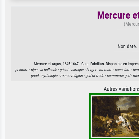
Mercure e
(Mercur
Non daté. 
Mercure et Argus, 1645-1647 · Carel Fabritius. Disponible en impress
peinture ·
pipe ·
la hollande ·
géant ·
baroque ·
berger ·
mercure ·
cannelure ·
her
greek mythologie ·
roman religion ·
god of trade ·
commerce god ·
mer
Autres variatio