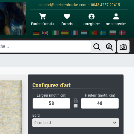
support@meisterdrucke.com · 0043 4257 29415
Panier d'achats
Favoris
enregistrer
se connecter
Configurez d'art
Largeur (motif, cm)
Hauteur (motif, cm)
Bord
0 cm bord