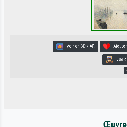
Voir en 3D / AR
Ajouter 
Vue de 
Œuvres