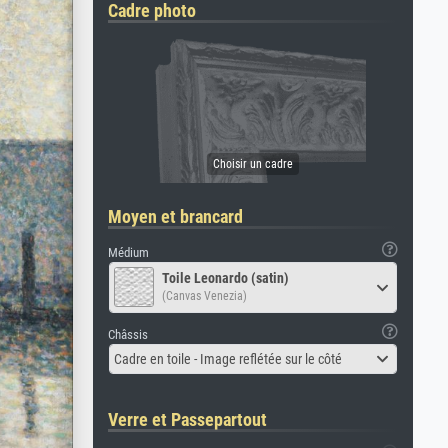
Cadre photo
Moyen et brancard
Médium
Toile Leonardo (satin)
(Canvas Venezia)
Châssis
Cadre en toile - Image reflétée sur le côté
Verre et Passepartout