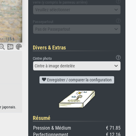
verre (y compris le panneau arrière)
Veuillez sélectionner
Passepartout
Pas de Passepartout
Divers & Extras
Cintre photo
Cintre à image dentelée
Enregistrer / comparer la configuration
r japonais.
Résumé
Pression & Médium
€ 71.85
Perfectionnement
€ 12.16