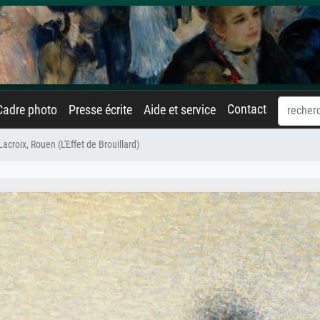
Contact
Cadre photo
Presse écrite
Aide et service
 Lacroix, Rouen (L'Effet de Brouillard)