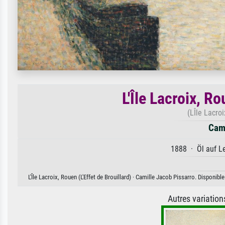
L'Île Lacroix, Ro
(LÎle Lacro
Cami
1888 · Öl auf Le
L'Île Lacroix, Rouen (L'Effet de Brouillard) · Camille Jacob Pissarro. Disponib
Autres variatio