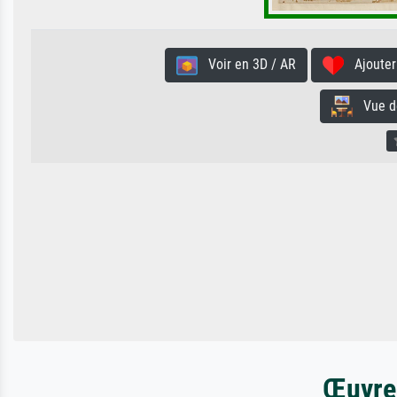
Voir en 3D / AR
Ajouter 
Vue de 
Œuvres