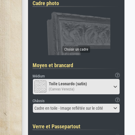
Cadre photo
Moyen et brancard
Médium
Toile Leonardo (satin)
(Canvas Venezia)
Châssis
Cadre en toile - Image reflétée sur le côté
Verre et Passepartout