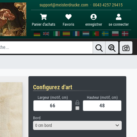
support@meisterdrucke.com · 0043 4257 29415
Panier d'achats
Favoris
enregistrer
se connecter
Configurez d'art
Largeur (motif, cm)
Hauteur (motif, cm)
Bord
0 cm bord