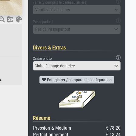
verre (y compris le panneau arrière)
Veuillez sélectionner
Passepartout
Pas de Passepartout
Divers & Extras
Cintre photo
Cintre à image dentelée
s.
Enregistrer / comparer la configuration
Résumé
Pression & Médium
€ 78.20
Perfectionnement
€ 13.24