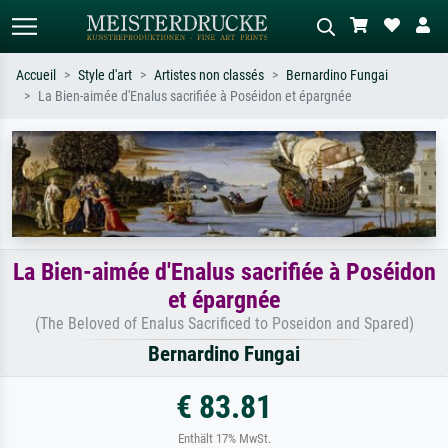
Accueil
Style d'art
Artistes non classés
Bernardino Fungai
La Bien-aimée d'Enalus sacrifiée à Poséidon et épargnée
Recherche standard
Recherche d'images IA
Recherchez par artiste, titre ou style –
Décrivez la scène – ex. prairie verte,
ex. Monet, Nuit étoilée,
abstrait avec beaucoup de rouge,
impressionnisme, vague de Hokusai,
tableau sombre, nu debout près d'un
nu.
arbre.
La Bien-aimée d'Enalus sacrifiée à Poséidon
et épargnée
(The Beloved of Enalus Sacrificed to Poseidon and Spared)
Bernardino Fungai
€ 83.81
Enthält 17% MwSt.