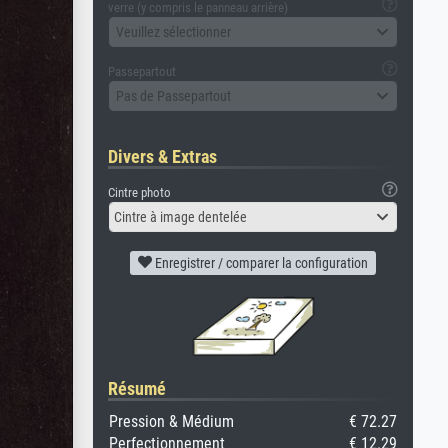
verre (y compris le panneau arrière)
Veuillez sélectionner
Passepartout
Pas de Passepartout
Divers & Extras
Cintre photo
Cintre à image dentelée
Enregistrer / comparer la configuration
Résumé
Pression & Médium
€ 72.27
Perfectionnement
€ 12.29