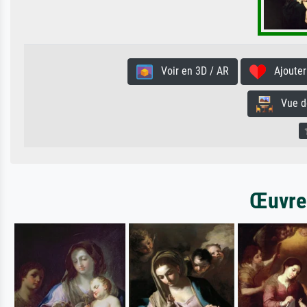
Voir en 3D / AR
Ajouter 
Vue de 
Œuvres