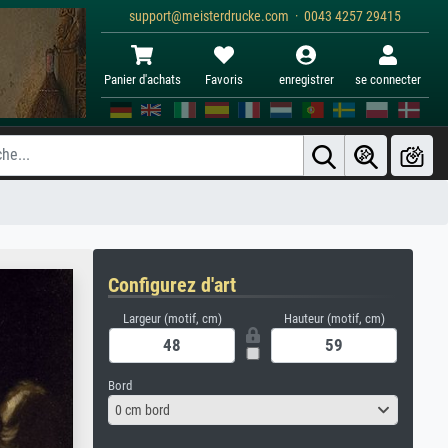
support@meisterdrucke.com · 0043 4257 29415
Panier d'achats
Favoris
enregistrer
se connecter
Configurez d'art
Largeur (motif, cm)
Hauteur (motif, cm)
Bord
0 cm bord