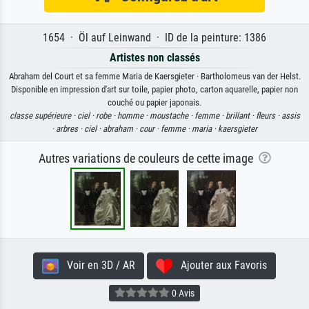
1654 · Öl auf Leinwand · ID de la peinture: 1386
Artistes non classés
Abraham del Court et sa femme Maria de Kaersgieter · Bartholomeus van der Helst.
Disponible en impression d'art sur toile, papier photo, carton aquarelle, papier non
couché ou papier japonais.
classe supérieure ·
ciel ·
robe ·
homme ·
moustache ·
femme ·
brillant ·
fleurs ·
assis
·
arbres ·
ciel ·
abraham ·
cour ·
femme ·
maria ·
kaersgieter
Autres variations de couleurs de cette image
Voir en 3D / AR
Ajouter aux Favoris
0 Avis