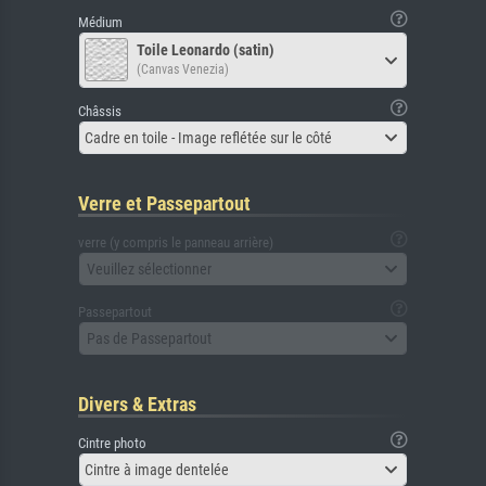
Médium
Toile Leonardo (satin)
(Canvas Venezia)
Châssis
Cadre en toile - Image reflétée sur le côté
Verre et Passepartout
verre (y compris le panneau arrière)
Veuillez sélectionner
Passepartout
Pas de Passepartout
Divers & Extras
Cintre photo
Cintre à image dentelée