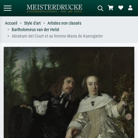
Accueil
Style d'art
Artistes non classés
Bartholomeus van der Helst
Recherche standard
Recherche d'images IA
Abraham del Court et sa femme Maria de Kaersgieter
Recherchez par artiste, titre ou style –
Décrivez la scène – ex. prairie verte,
ex. Monet, Nuit étoilée,
abstrait avec beaucoup de rouge,
impressionnisme, vague de Hokusai,
tableau sombre, nu debout près d'un
nu.
arbre.