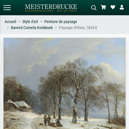
Accueil
Style d'art
Peinture de paysage
Barend Cornelis Koekkoek
Paysage d'Hiver, 1835-8
Recherche standard
Recherche d'images IA
Recherchez par artiste, titre ou style –
Décrivez la scène – ex. prairie verte,
ex. Monet, Nuit étoilée,
abstrait avec beaucoup de rouge,
impressionnisme, vague de Hokusai,
tableau sombre, nu debout près d'un
nu.
arbre.