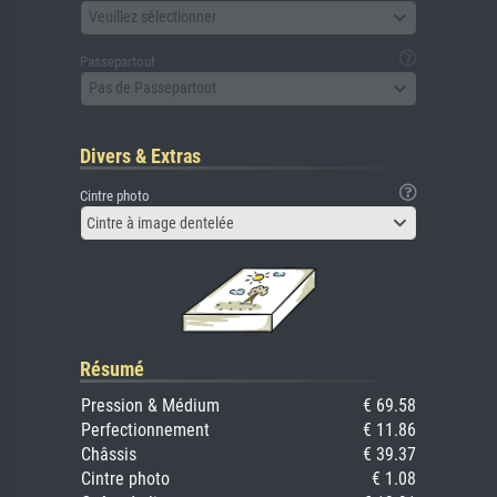
Veuillez sélectionner
Passepartout
Pas de Passepartout
Divers & Extras
Cintre photo
Cintre à image dentelée
Résumé
Pression & Médium
€ 69.58
Perfectionnement
€ 11.86
Châssis
€ 39.37
Cintre photo
€ 1.08