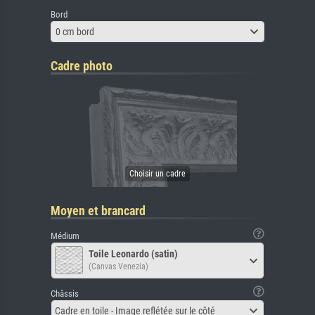
Bord
0 cm bord
Cadre photo
Moyen et brancard
Médium
Toile Leonardo (satin)
(Canvas Venezia)
Châssis
Cadre en toile - Image reflétée sur le côté