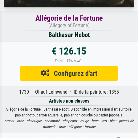
Allégorie de la Fortune
(Allegory of Fortune)
Balthasar Nebot
€ 126.15
Enthält 17% MwSt.
Configurez d'art
1730 · Öl auf Leinwand · ID de la peinture: 1355
Artistes non classés
Allégorie de la Fortune · Balthasar Nebot. Disponible en impression d'art sur toile,
papier photo, carton aquarelle, papier non couché ou papier japonais.
argent ·
orbe ·
chaotique ·
encombré ·
chapeaux ·
rouge ·
brun ·
vert ·
bleu ·
pièces de
monnaie ·
orbe ·
allégorie ·
fortune