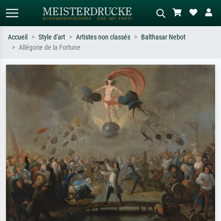
Accueil
Style d'art
Artistes non classés
Balthasar Nebot
Allégorie de la Fortune
Recherche standard
Recherche d'images IA
Recherchez par artiste, titre ou style –
Décrivez la scène – ex. prairie verte,
ex. Monet, Nuit étoilée,
abstrait avec beaucoup de rouge,
impressionnisme, vague de Hokusai,
tableau sombre, nu debout près d'un
nu.
arbre.