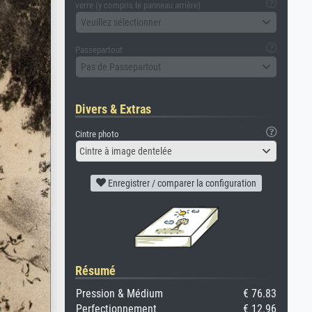
verre (y compris le panneau arrière)
Veuillez sélectionner
Passepartout
Pas de Passepartout
Divers & Extras
Cintre photo
Cintre à image dentelée
Enregistrer / comparer la configuration
Résumé
Pression & Médium
€ 76.83
Perfectionnement
€ 12.96