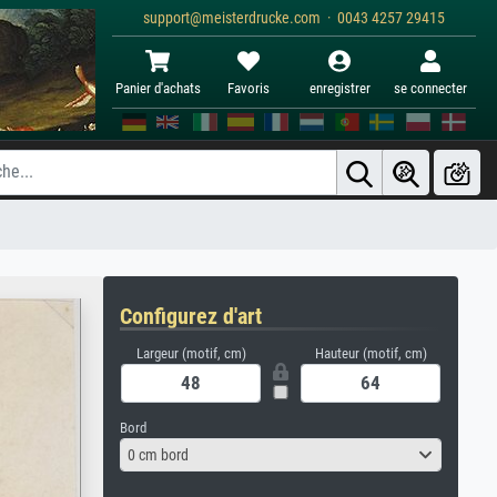
support@meisterdrucke.com · 0043 4257 29415
Panier d'achats
Favoris
enregistrer
se connecter
Configurez d'art
Largeur (motif, cm)
Hauteur (motif, cm)
Bord
0 cm bord