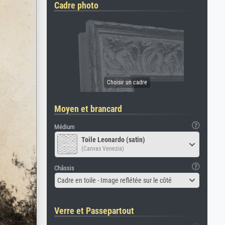
Cadre photo
Moyen et brancard
Médium
Toile Leonardo (satin)
(Canvas Venezia)
Châssis
Cadre en toile - Image reflétée sur le côté
Verre et Passepartout