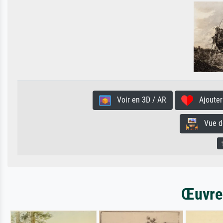
Voir en 3D / AR
Ajouter 
Vue de 
Œuvres