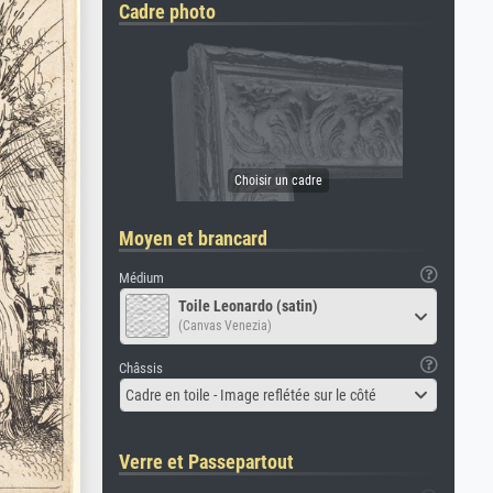
Cadre photo
Moyen et brancard
Médium
Toile Leonardo (satin)
(Canvas Venezia)
Châssis
Cadre en toile - Image reflétée sur le côté
Verre et Passepartout