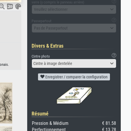
verre (y compris le panneau arrière)
Veuillez sélectionner
Passepartout
Pas de Passepartout
Divers & Extras
Cintre photo
Cintre à image dentelée
onais.
Enregistrer / comparer la configuration
Résumé
Pression & Médium
€ 81.58
Perfectionnement
€ 13.78