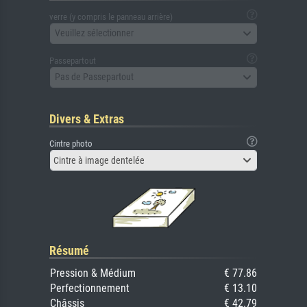
verre (y compris le panneau arrière)
Veuillez sélectionner
Passepartout
Pas de Passepartout
Divers & Extras
Cintre photo
Cintre à image dentelée
Résumé
Pression & Médium
€ 77.86
Perfectionnement
€ 13.10
Châssis
€ 42.79