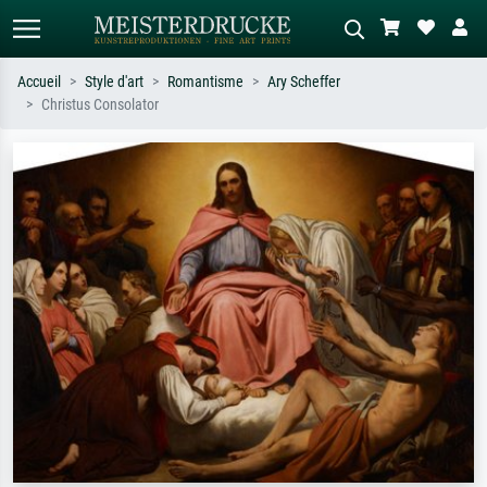
Accueil
Style d'art
Romantisme
Ary Scheffer
Christus Consolator
Recherche standard
Recherche d'images IA
Recherchez par artiste, titre ou style –
Décrivez la scène – ex. prairie verte,
ex. Monet, Nuit étoilée,
abstrait avec beaucoup de rouge,
impressionnisme, vague de Hokusai,
tableau sombre, nu debout près d'un
nu.
arbre.