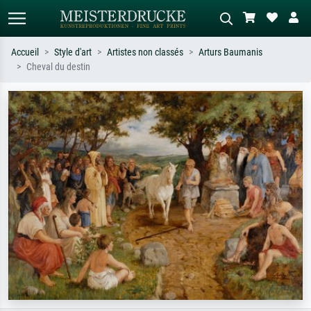
Accueil
Style d'art
Artistes non classés
Arturs Baumanis
Cheval du destin
Recherche standard
Recherche d'images IA
Recherchez par artiste, titre ou style –
Décrivez la scène – ex. prairie verte,
ex. Monet, Nuit étoilée,
abstrait avec beaucoup de rouge,
impressionnisme, vague de Hokusai,
tableau sombre, nu debout près d'un
nu.
arbre.