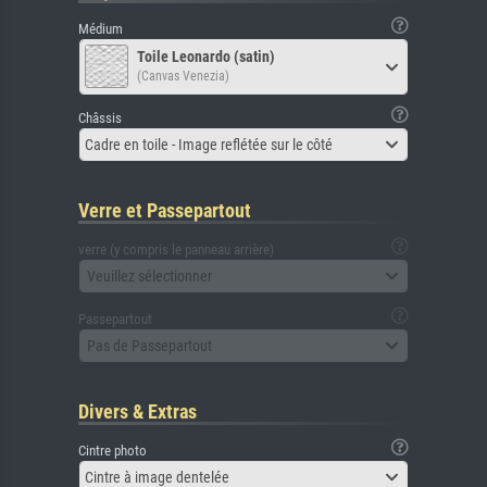
Médium
Toile Leonardo (satin)
(Canvas Venezia)
Châssis
Cadre en toile - Image reflétée sur le côté
Verre et Passepartout
verre (y compris le panneau arrière)
Veuillez sélectionner
Passepartout
Pas de Passepartout
Divers & Extras
Cintre photo
Cintre à image dentelée