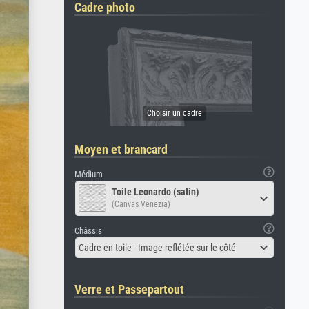
Cadre photo
Moyen et brancard
Médium
Toile Leonardo (satin)
(Canvas Venezia)
Châssis
Cadre en toile - Image reflétée sur le côté
Verre et Passepartout