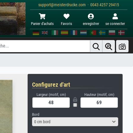
support@meisterdrucke.com · 0043 4257 29415
Panier d'achats
Favoris
enregistrer
se connecter
Configurez d'art
Largeur (motif, cm)
Hauteur (motif, cm)
Bord
0 cm bord