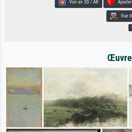
Voir en 3D / AR
Ajouter 
Vue de 
Œuvres