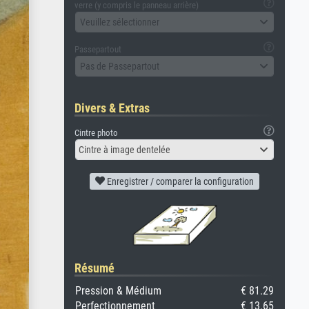
verre (y compris le panneau arrière)
Veuillez sélectionner
Passepartout
Pas de Passepartout
Divers & Extras
Cintre photo
Cintre à image dentelée
Enregistrer / comparer la configuration
Résumé
Pression & Médium
€ 81.29
Perfectionnement
€ 13.65