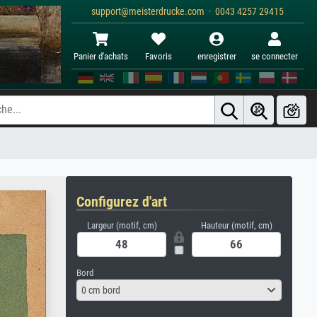
support@meisterdrucke.com · 0043 4257 29415
Panier d'achats
Favoris
enregistrer
se connecter
Configurez d'art
Largeur (motif, cm)
Hauteur (motif, cm)
Bord
0 cm bord