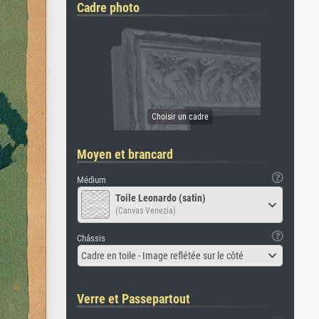
Cadre photo
Moyen et brancard
Médium
Toile Leonardo (satin)
(Canvas Venezia)
Châssis
Cadre en toile - Image reflétée sur le côté
Verre et Passepartout