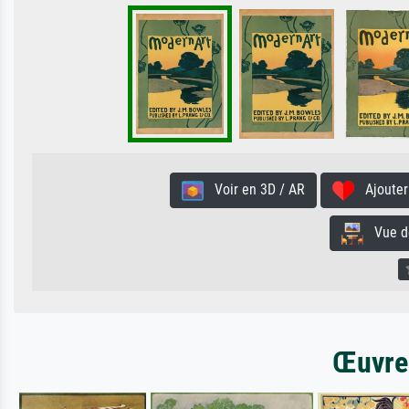
Voir en 3D / AR
Ajouter 
Vue de 
Œuvres