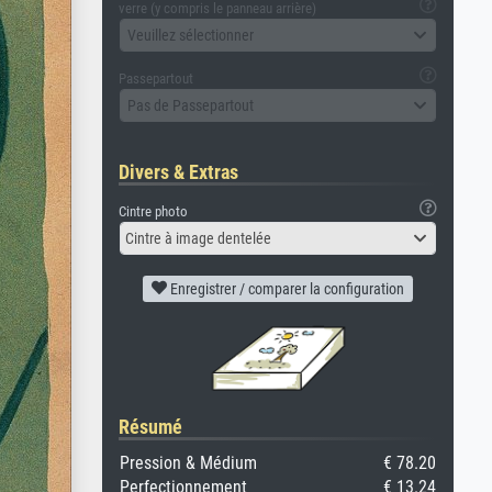
verre (y compris le panneau arrière)
Veuillez sélectionner
Passepartout
Pas de Passepartout
Divers & Extras
Cintre photo
Cintre à image dentelée
Enregistrer / comparer la configuration
Résumé
Pression & Médium
€ 78.20
Perfectionnement
€ 13.24