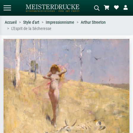
Accueil
Style d'art
Impressionnisme
Arthur Streeton
L'Esprit de la Sécheresse
Recherche standard
Recherche d'images IA
Recherchez par artiste, titre ou style –
Décrivez la scène – ex. prairie verte,
ex. Monet, Nuit étoilée,
abstrait avec beaucoup de rouge,
impressionnisme, vague de Hokusai,
tableau sombre, nu debout près d'un
nu.
arbre.