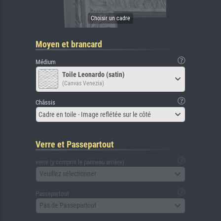
Moyen et brancard
Médium
Toile Leonardo (satin)
(Canvas Venezia)
Châssis
Cadre en toile - Image reflétée sur le côté
Verre et Passepartout
verre (y compris le panneau arrière)
Veuillez sélectionner
Passepartout
Pas de Passepartout