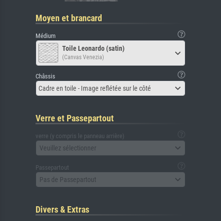
Moyen et brancard
Médium
Toile Leonardo (satin)
(Canvas Venezia)
Châssis
Cadre en toile - Image reflétée sur le côté
Verre et Passepartout
verre (y compris le panneau arrière)
Veuillez sélectionner
Passepartout
Pas de Passepartout
Divers & Extras