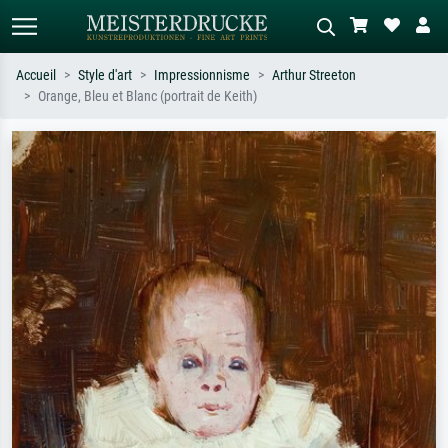
Accueil
Style d'art
Impressionnisme
Arthur Streeton
Orange, Bleu et Blanc (portrait de Keith)
Recherche standard
Recherche d'images IA
Recherchez par artiste, titre ou style –
Décrivez la scène – ex. prairie verte,
ex. Monet, Nuit étoilée,
abstrait avec beaucoup de rouge,
impressionnisme, vague de Hokusai,
tableau sombre, nu debout près d'un
nu.
arbre.