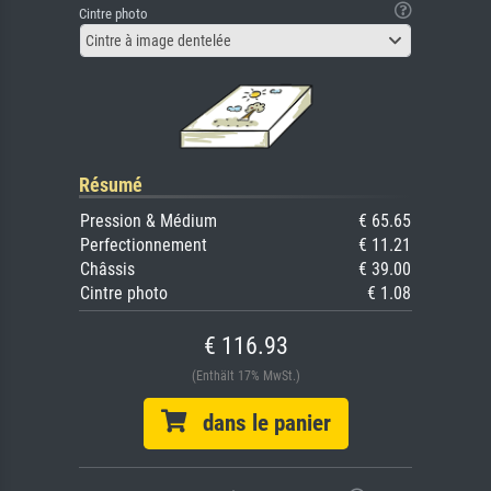
Cintre photo
Cintre à image dentelée
Résumé
Pression & Médium
€ 65.65
Perfectionnement
€ 11.21
Châssis
€ 39.00
Cintre photo
€ 1.08
€ 116.93
(Enthält 17% MwSt.)
dans le panier