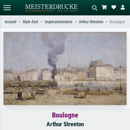
Accueil
Style d'art
Impressionnisme
Arthur Streeton
Boulogne
Recherche standard
Recherche d'images IA
Recherchez par artiste, titre ou style –
Décrivez la scène – ex. prairie verte,
ex. Monet, Nuit étoilée,
abstrait avec beaucoup de rouge,
impressionnisme, vague de Hokusai,
tableau sombre, nu debout près d'un
nu.
arbre.
Boulogne
Arthur Streeton