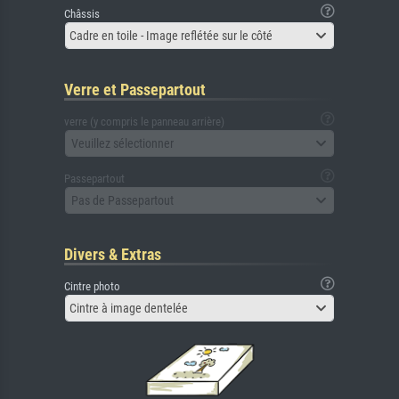
Châssis
Cadre en toile - Image reflétée sur le côté
Verre et Passepartout
verre (y compris le panneau arrière)
Veuillez sélectionner
Passepartout
Pas de Passepartout
Divers & Extras
Cintre photo
Cintre à image dentelée