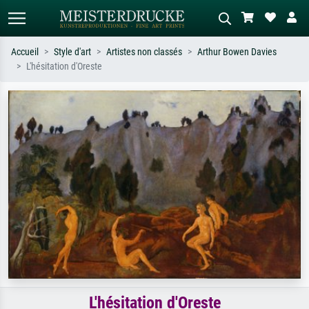
Accueil
Style d'art
Artistes non classés
Arthur Bowen Davies
L'hésitation d'Oreste
Recherche standard
Recherche d'images IA
Recherchez par artiste, titre ou style –
Décrivez la scène – ex. prairie verte,
ex. Monet, Nuit étoilée,
abstrait avec beaucoup de rouge,
impressionnisme, vague de Hokusai,
tableau sombre, nu debout près d'un
nu.
arbre.
L'hésitation d'Oreste