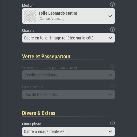
Médium
Toile Leonardo (satin)
(Canvas Venezia)
Châssis
Cadre en toile - Image reflétée sur le côté
Verre et Passepartout
verre (y compris le panneau arrière)
Veuillez sélectionner
Passepartout
Pas de Passepartout
Divers & Extras
Cintre photo
Cintre à image dentelée