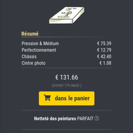
Résumé
Pression & Médium
€ 75.39
Perfectionnement
€ 12.79
Châssis
€ 42.40
Cintre photo
€ 1.08
€ 131.66
(Enthält 17% MwSt.)
dans le panier
Netteté des peintures
PARFAIT