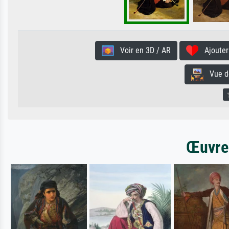
Voir en 3D / AR
Ajouter 
Vue de 
Œuvres