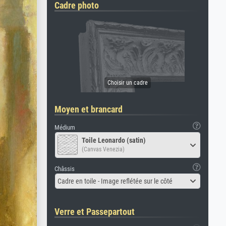
Cadre photo
Moyen et brancard
Médium
Toile Leonardo (satin)
(Canvas Venezia)
Châssis
Cadre en toile - Image reflétée sur le côté
Verre et Passepartout