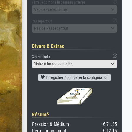
verre (y compris le panneau arrière)
Veuillez sélectionner
Passepartout
Pas de Passepartout
Divers & Extras
Cintre photo
Cintre à image dentelée
Enregistrer / comparer la configuration
Résumé
Pression & Médium
€ 71.85
Perfectionnement
€ 12.16