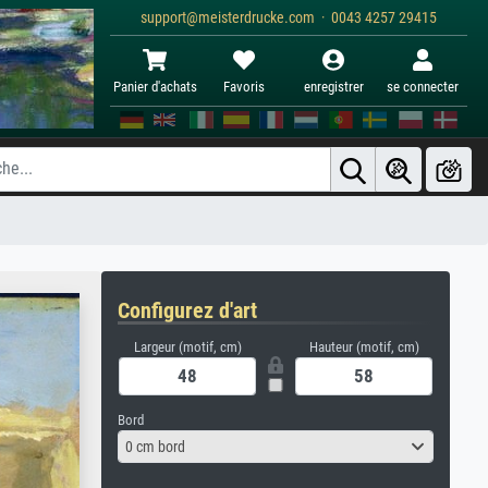
support@meisterdrucke.com · 0043 4257 29415
Panier d'achats
Favoris
enregistrer
se connecter
Configurez d'art
Largeur (motif, cm)
Hauteur (motif, cm)
Bord
0 cm bord