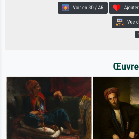
Voir en 3D / AR
Ajouter 
Vue de 
Œuvres