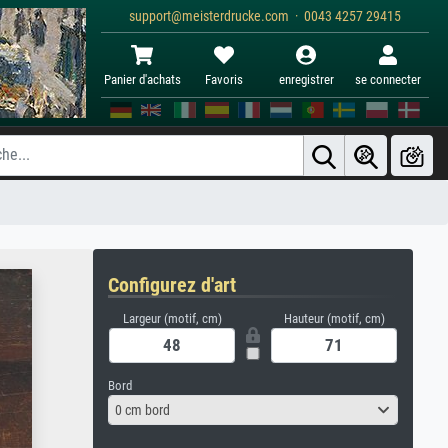
support@meisterdrucke.com · 0043 4257 29415
Panier d'achats
Favoris
enregistrer
se connecter
Configurez d'art
Largeur (motif, cm)
Hauteur (motif, cm)
Bord
0 cm bord