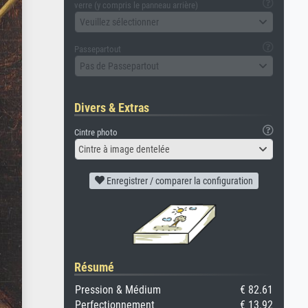
verre (y compris le panneau arrière)
Veuillez sélectionner
Passepartout
Pas de Passepartout
Divers & Extras
Cintre photo
Cintre à image dentelée
Enregistrer / comparer la configuration
Résumé
Pression & Médium
€ 82.61
Perfectionnement
€ 13.92