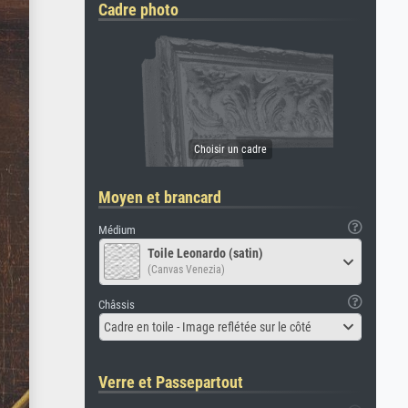
Cadre photo
Moyen et brancard
Médium
Toile Leonardo (satin)
(Canvas Venezia)
Châssis
Cadre en toile - Image reflétée sur le côté
Verre et Passepartout