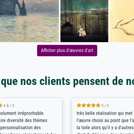
Afficher plus d'œuvres d'art
 que nos clients pensent de n
5 / 5
4 / 5
bin sehr über die Qualität
De levering door Bpost was a
Diese Drucke haben all´meine
desastreus. De gemelde lever
n übertroffen. Desgleichen
sloeg nergens op. Er werd nie