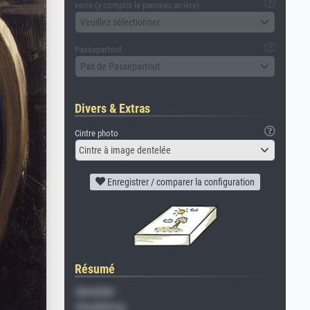
verre (y compris le panneau arrière)
Veuillez sélectionner
Passepartout
Pas de Passepartout
Divers & Extras
Cintre photo
Cintre à image dentelée
Enregistrer / comparer la configuration
Résumé
Gemälde
Veredelung