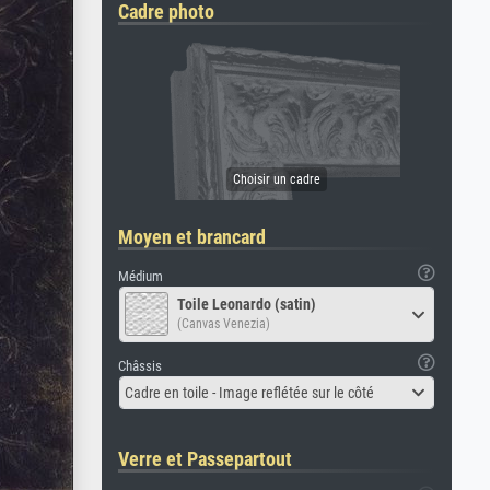
Cadre photo
Moyen et brancard
Médium
Toile Leonardo (satin)
(Canvas Venezia)
Châssis
Cadre en toile - Image reflétée sur le côté
Verre et Passepartout