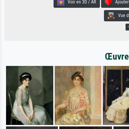
Voir en 3D / AR
Ajouter 
Vue de 
Œuvres