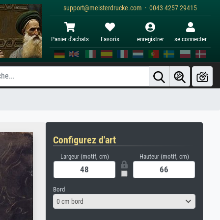
support@meisterdrucke.com · 0043 4257 29415
Panier d'achats
Favoris
enregistrer
se connecter
Configurez d'art
Largeur (motif, cm)
Hauteur (motif, cm)
Bord
0 cm bord