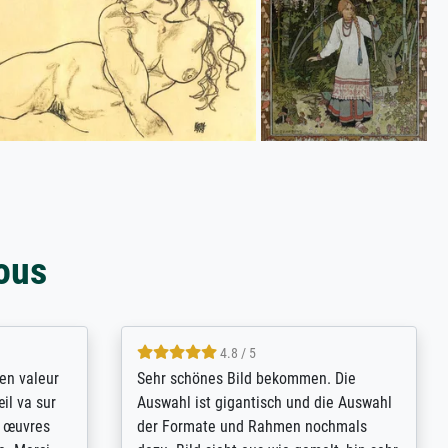
ous
4.8 / 5
bsoluut
So, I ordered a large print of The
ingstijd
Annunciation by Fra Angelico from a
t
very large and popular American