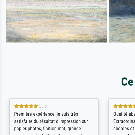
Ce
4.5 / 5
ik beoordeel Meisterdrucke zeer
Wow....ich 
positief. Door de 69505 beschikbare
erstaunt. 
kunstenaars scrollen is echter
Erwartunge