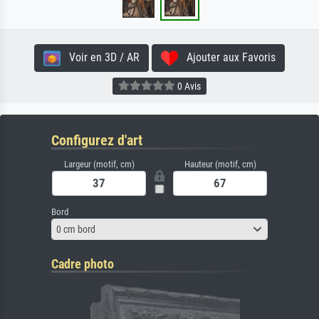
Voir en 3D / AR
Ajouter aux Favoris
0 Avis
Configurez d'art
Largeur (motif, cm)
Hauteur (motif, cm)
Bord
0 cm bord
Cadre photo