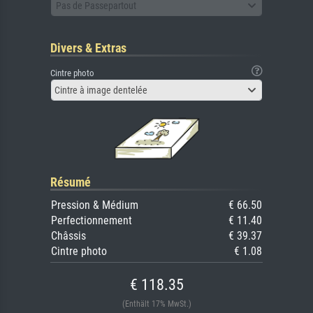
Pas de Passepartout
Divers & Extras
Cintre photo
Cintre à image dentelée
Résumé
Pression & Médium
€ 66.50
Perfectionnement
€ 11.40
Châssis
€ 39.37
Cintre photo
€ 1.08
€ 118.35
(Enthält 17% MwSt.)