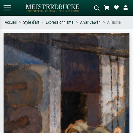
Accueil
Style d'art
Expressionnisme
Alvar Cawén
À l'usine
Recherche standard
Recherche d'images IA
Recherchez par artiste, titre ou style –
Décrivez la scène – ex. prairie verte,
ex. Monet, Nuit étoilée,
abstrait avec beaucoup de rouge,
impressionnisme, vague de Hokusai,
tableau sombre, nu debout près d'un
nu.
arbre.