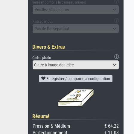
verre (y compris le panneau arrière)
Veuillez sélectionner
Passepartout
Pas de Passepartout
Divers & Extras
Cintre photo
Cintre à image dentelée
Enregistrer / comparer la configuration
Résumé
Pression & Médium
€ 64.22
Perfectionnement
€ 11.03