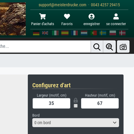
support@meisterdrucke.com · 0043 4257 29415
Panier d'achats
Favoris
enregistrer
se connecter
Configurez d'art
Largeur (motif, cm)
Hauteur (motif, cm)
Bord
0 cm bord