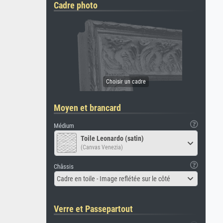
Cadre photo
Moyen et brancard
Médium
Toile Leonardo (satin)
(Canvas Venezia)
Châssis
Cadre en toile - Image reflétée sur le côté
Verre et Passepartout