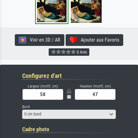
Voir en 3D / AR
Ajouter aux Favoris
0 Avis
Configurez d'art
Largeur (motif, cm)
Hauteur (motif, cm)
Bord
0 cm bord
Cadre photo