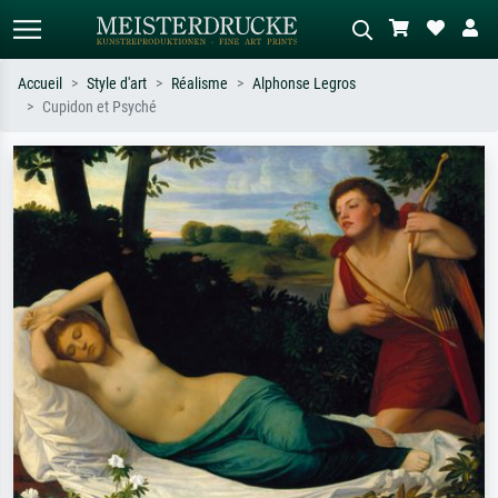
Accueil
Style d'art
Réalisme
Alphonse Legros
Cupidon et Psyché
Recherche standard
Recherche d'images IA
Recherchez par artiste, titre ou style –
Décrivez la scène – ex. prairie verte,
ex. Monet, Nuit étoilée,
abstrait avec beaucoup de rouge,
impressionnisme, vague de Hokusai,
tableau sombre, nu debout près d'un
nu.
arbre.