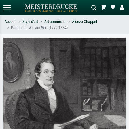
Accueil
Style d'art
Art américain
Alonzo Chappel
Portrait de William Wirt (1772-1834)
Recherche standard
Recherche d'images IA
Recherchez par artiste, titre ou style –
Décrivez la scène – ex. prairie verte,
ex. Monet, Nuit étoilée,
abstrait avec beaucoup de rouge,
impressionnisme, vague de Hokusai,
tableau sombre, nu debout près d'un
nu.
arbre.