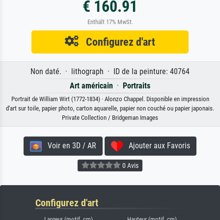
€ 160.91
Enthält 17% MwSt.
Configurez d'art
Non daté. · lithograph · ID de la peinture: 40764
Art américain
·
Portraits
Portrait de William Wirt (1772-1834) · Alonzo Chappel. Disponible en impression
d'art sur toile, papier photo, carton aquarelle, papier non couché ou papier japonais.
Private Collection / Bridgeman Images
Voir en 3D / AR
Ajouter aux Favoris
0 Avis
Configurez d'art
Largeur (motif, cm)
Hauteur (motif, cm)