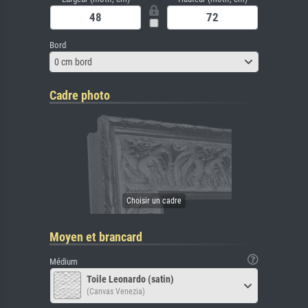
Bord
0 cm bord
Cadre photo
Moyen et brancard
Médium
Toile Leonardo (satin)
(Canvas Venezia)