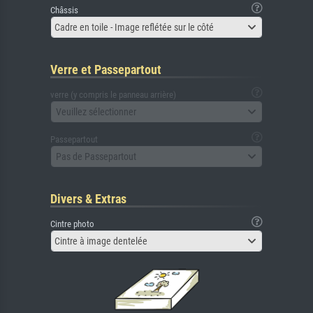
Châssis
Cadre en toile - Image reflétée sur le côté
Verre et Passepartout
verre (y compris le panneau arrière)
Veuillez sélectionner
Passepartout
Pas de Passepartout
Divers & Extras
Cintre photo
Cintre à image dentelée