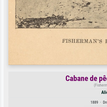
Cabane de pê
(Fisherm
Ali
1889 · Dru