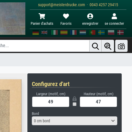
support@meisterdrucke.com · 0043 4257 29415
Panier d'achats
Favoris
enregistrer
se connecter
Configurez d'art
Largeur (motif, cm)
Hauteur (motif, cm)
Bord
0 cm bord