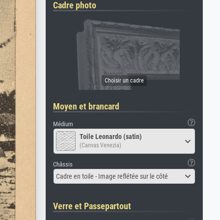
Cadre photo
Moyen et brancard
Médium
Toile Leonardo (satin)
(Canvas Venezia)
Châssis
Cadre en toile - Image reflétée sur le côté
Verre et Passepartout