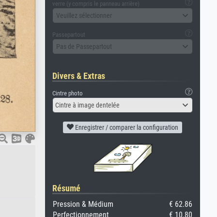
verre (y compris le panneau arrière)
Veuillez sélectionner
Passepartout
Pas de Passepartout
Divers & Extras
Cintre photo
Cintre à image dentelée
Enregistrer / comparer la configuration
Résumé
Pression & Médium
€ 62.86
Perfectionnement
€ 10.80