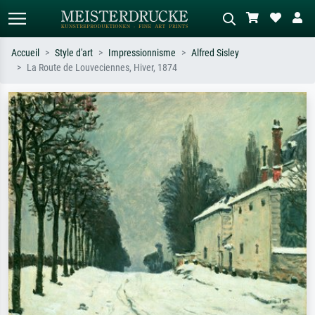
Accueil
Style d'art
Impressionnisme
Alfred Sisley
La Route de Louveciennes, Hiver, 1874
Recherche standard
Recherche d'images IA
Recherchez par artiste, titre ou style –
Décrivez la scène – ex. prairie verte,
ex. Monet, Nuit étoilée,
abstrait avec beaucoup de rouge,
impressionnisme, vague de Hokusai,
tableau sombre, nu debout près d'un
nu.
arbre.