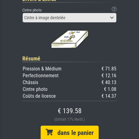
Cintre photo
Cintre à image dentelée
Résumé
Pression & Médium
€ 71.85
Perfectionnement
€ 12.16
Châssis
€ 40.13
Cintre photo
€ 1.08
Coûts de licence
€ 14.37
€ 139.58
(Enthält 17% MwSt.)
dans le panier