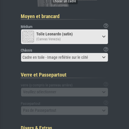
Moyen et brancard
Médium
Toile Leonardo (satin)
(Canvas Venezia)
Châssis
Cadre en toile - Image reflétée sur le côté
Verre et Passepartout
verre (y compris le panneau arrière)
Veuillez sélectionner
Passepartout
Pas de Passepartout
Divers & Extras