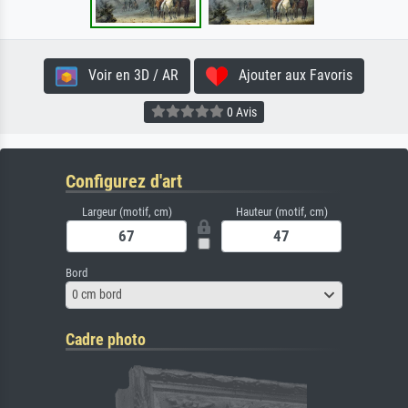
Voir en 3D / AR
Ajouter aux Favoris
0 Avis
Configurez d'art
Largeur (motif, cm)
Hauteur (motif, cm)
Bord
0 cm bord
Cadre photo