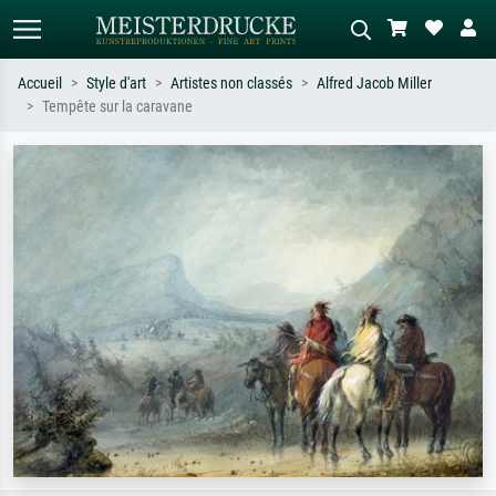
Accueil
Style d'art
Artistes non classés
Alfred Jacob Miller
Tempête sur la caravane
Recherche standard
Recherche d'images IA
Recherchez par artiste, titre ou style –
Décrivez la scène – ex. prairie verte,
ex. Monet, Nuit étoilée,
abstrait avec beaucoup de rouge,
impressionnisme, vague de Hokusai,
tableau sombre, nu debout près d'un
nu.
arbre.