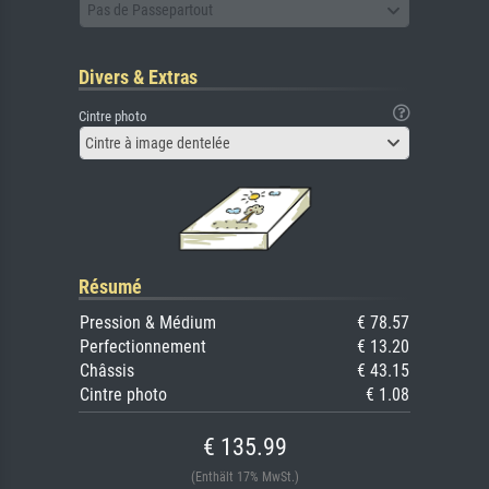
Pas de Passepartout
Divers & Extras
Cintre photo
Cintre à image dentelée
Résumé
Pression & Médium
€ 78.57
Perfectionnement
€ 13.20
Châssis
€ 43.15
Cintre photo
€ 1.08
€ 135.99
(Enthält 17% MwSt.)