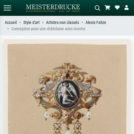
Accueil
Style d'art
Artistes non classés
Alexis Falize
Conception pour une châtelaine avec montre
Recherche standard
Recherche d'images IA
Recherchez par artiste, titre ou style –
Décrivez la scène – ex. prairie verte,
ex. Monet, Nuit étoilée,
abstrait avec beaucoup de rouge,
impressionnisme, vague de Hokusai,
tableau sombre, nu debout près d'un
nu.
arbre.