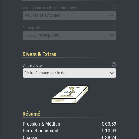
verre (y compris le panneau arrière)
Veuillez sélectionner
Passepartout
Pas de Passepartout
Divers & Extras
Cintre photo
Cintre à image dentelée
Résumé
Pression & Médium
€ 63.39
Perfectionnement
€ 10.93
Châssis
€ 38.24