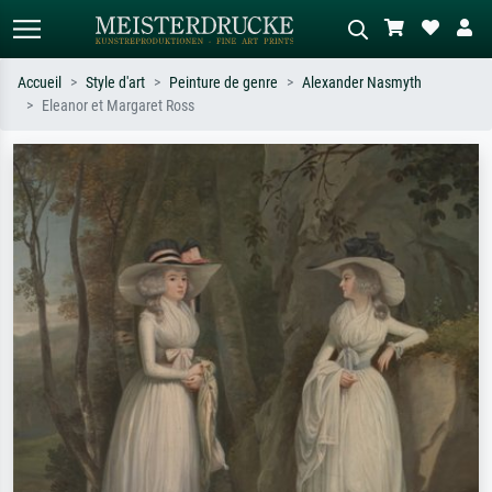
Accueil
Style d'art
Peinture de genre
Alexander Nasmyth
Eleanor et Margaret Ross
Recherche standard
Recherche d'images IA
Recherchez par artiste, titre ou style –
Décrivez la scène – ex. prairie verte,
ex. Monet, Nuit étoilée,
abstrait avec beaucoup de rouge,
impressionnisme, vague de Hokusai,
tableau sombre, nu debout près d'un
nu.
arbre.