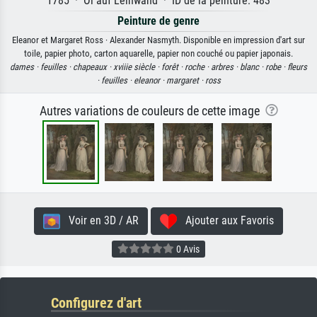
1785 · Öl auf Leinwand · ID de la peinture: 483
Peinture de genre
Eleanor et Margaret Ross · Alexander Nasmyth. Disponible en impression d'art sur
toile, papier photo, carton aquarelle, papier non couché ou papier japonais.
dames ·
feuilles ·
chapeaux ·
xviiie siècle ·
forêt ·
roche ·
arbres ·
blanc ·
robe ·
fleurs
·
feuilles ·
eleanor ·
margaret ·
ross
Autres variations de couleurs de cette image
Voir en 3D / AR
Ajouter aux Favoris
0 Avis
Configurez d'art