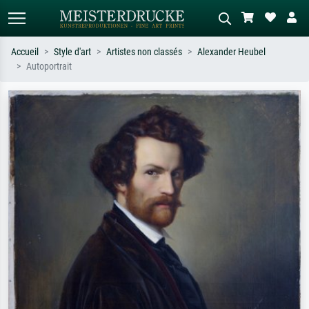
Accueil
Style d'art
Artistes non classés
Alexander Heubel
Autoportrait
Recherche standard
Recherche d'images IA
Recherchez par artiste, titre ou style –
Décrivez la scène – ex. prairie verte,
ex. Monet, Nuit étoilée,
abstrait avec beaucoup de rouge,
impressionnisme, vague de Hokusai,
tableau sombre, nu debout près d'un
nu.
arbre.