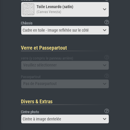
Toile Leonardo (satin)
(Canvas Venezia)
Châssis
Cadre en toile - Image reflétée sur le côté
Verre et Passepartout
verre (y compris le panneau arrière)
Veuillez sélectionner
Passepartout
Pas de Passepartout
Divers & Extras
Cintre photo
Cintre à image dentelée