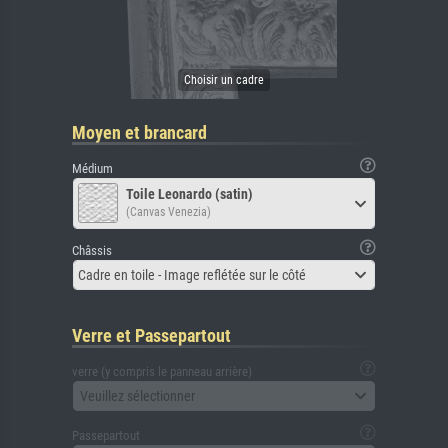
Moyen et brancard
Médium
Toile Leonardo (satin)
(Canvas Venezia)
Châssis
Cadre en toile - Image reflétée sur le côté
Verre et Passepartout
verre (y compris le panneau arrière)
Veuillez sélectionner
Passepartout