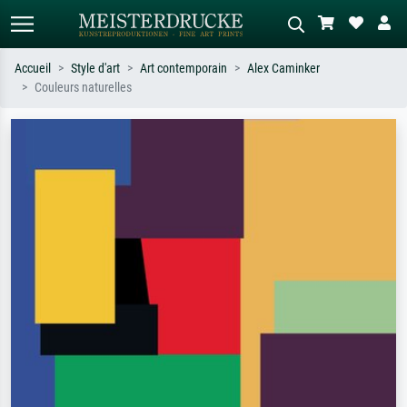
Accueil
Style d'art
Art contemporain
Alex Caminker
Couleurs naturelles
Recherche standard
Recherche d'images IA
Recherchez par artiste, titre ou style –
Décrivez la scène – ex. prairie verte,
ex. Monet, Nuit étoilée,
abstrait avec beaucoup de rouge,
impressionnisme, vague de Hokusai,
tableau sombre, nu debout près d'un
nu.
arbre.