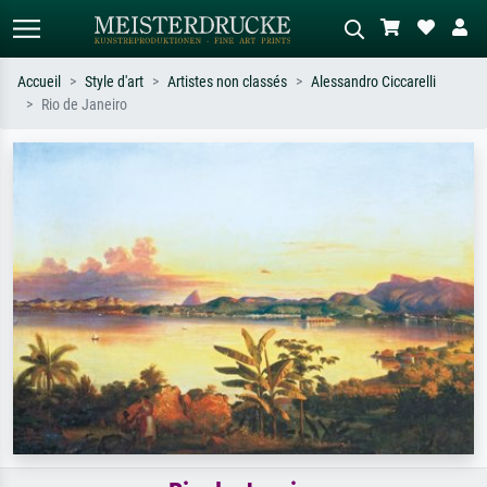
Accueil
Style d'art
Artistes non classés
Alessandro Ciccarelli
Rio de Janeiro
Recherche standard
Recherche d'images IA
Recherchez par artiste, titre ou style –
Décrivez la scène – ex. prairie verte,
ex. Monet, Nuit étoilée,
abstrait avec beaucoup de rouge,
impressionnisme, vague de Hokusai,
tableau sombre, nu debout près d'un
nu.
arbre.