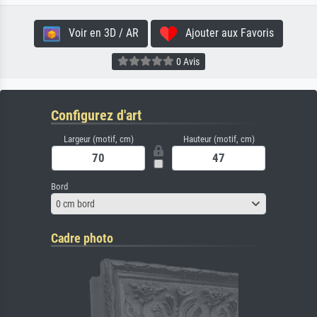
Voir en 3D / AR
Ajouter aux Favoris
0 Avis
Configurez d'art
Largeur (motif, cm)
Hauteur (motif, cm)
Bord
0 cm bord
Cadre photo