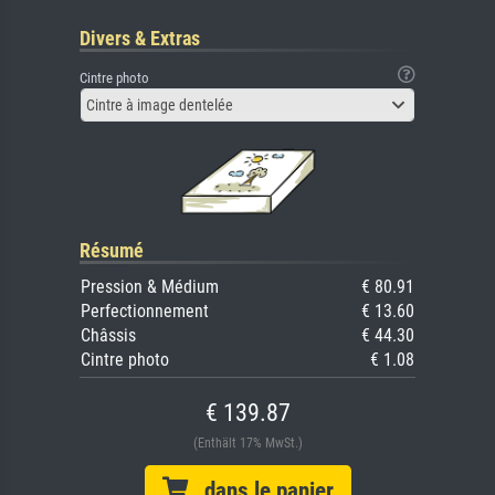
Divers & Extras
Cintre photo
Cintre à image dentelée
Résumé
Pression & Médium
€ 80.91
Perfectionnement
€ 13.60
Châssis
€ 44.30
Cintre photo
€ 1.08
€ 139.87
(Enthält 17% MwSt.)
dans le panier