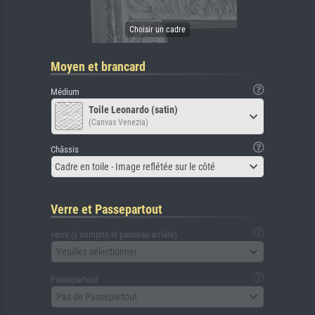
Moyen et brancard
Médium
Toile Leonardo (satin)
(Canvas Venezia)
Châssis
Cadre en toile - Image reflétée sur le côté
Verre et Passepartout
verre (y compris le panneau arrière)
Veuillez sélectionner
Passepartout
Pas de Passepartout