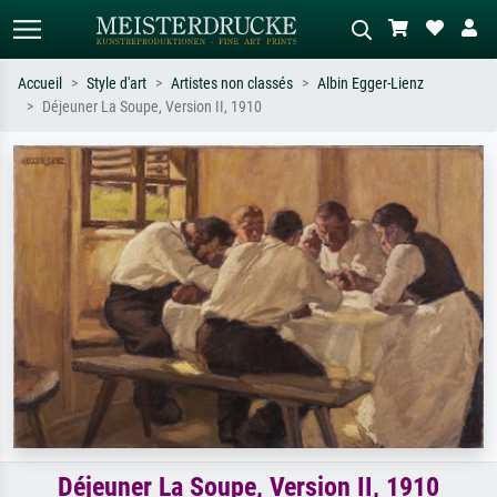
Accueil
Style d'art
Artistes non classés
Albin Egger-Lienz
Déjeuner La Soupe, Version II, 1910
Recherche standard
Recherche d'images IA
Recherchez par artiste, titre ou style –
Décrivez la scène – ex. prairie verte,
ex. Monet, Nuit étoilée,
abstrait avec beaucoup de rouge,
impressionnisme, vague de Hokusai,
tableau sombre, nu debout près d'un
nu.
arbre.
Déjeuner La Soupe, Version II, 1910