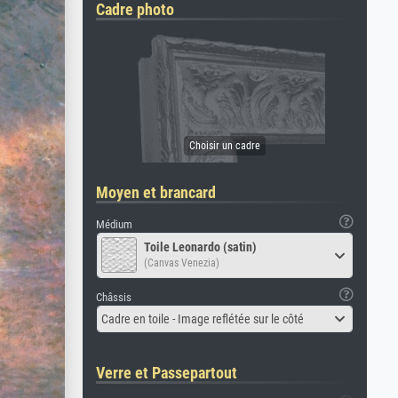
Cadre photo
Moyen et brancard
Médium
Toile Leonardo (satin)
(Canvas Venezia)
Châssis
Cadre en toile - Image reflétée sur le côté
Verre et Passepartout