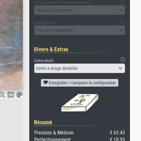
verre (y compris le panneau arrière)
Veuillez sélectionner
Passepartout
Pas de Passepartout
Divers & Extras
Cintre photo
Cintre à image dentelée
Enregistrer / comparer la configuration
Résumé
Pression & Médium
€ 63.43
Perfectionnement
€ 10.93