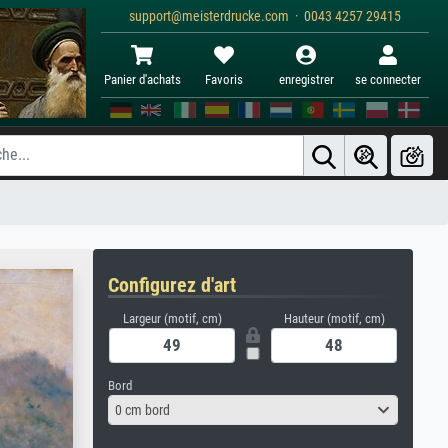
support@meisterdrucke.com · 0043 4257 29415
Panier d'achats
Favoris
enregistrer
se connecter
Configurez d'art
Largeur (motif, cm)
Hauteur (motif, cm)
Bord
0 cm bord