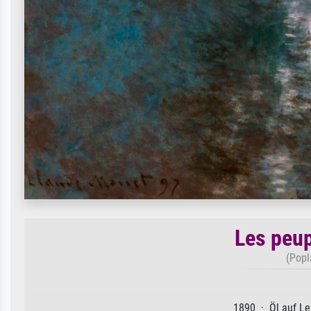
Les peup
(Popl
1890 · Öl auf Le