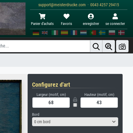
support@meisterdrucke.com · 0043 4257 29415
Panier d'achats
Favoris
enregistrer
se connecter
Configurez d'art
Largeur (motif, cm)
Hauteur (motif, cm)
Bord
0 cm bord