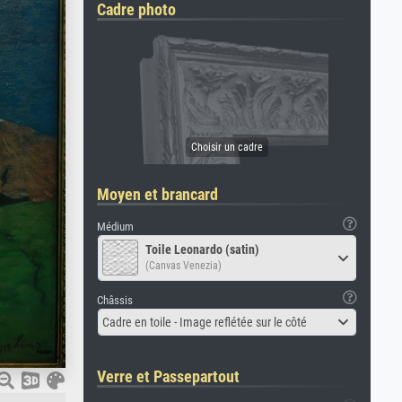
Cadre photo
Moyen et brancard
Médium
Toile Leonardo (satin)
(Canvas Venezia)
Châssis
Cadre en toile - Image reflétée sur le côté
Verre et Passepartout