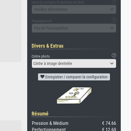
verre (y compris le panneau arrière)
Veuillez sélectionner
Passepartout
Pas de Passepartout
Divers & Extras
Cintre photo
Cintre à image dentelée
Enregistrer / comparer la configuration
Résumé
Pression & Médium
€ 74.66
Perfectionnement
€ 12.60