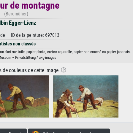
ur de montagne
(Bergmäher)
lbin Egger-Lienz
e · ID de la peinture: 697013
rtistes non classés
n d'art sur toile, papier photo, carton aquarelle, papier non couché ou papier japonais.
useum – Privatstiftung / akg-images
ns de couleurs de cette image